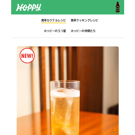
発幸カクテルレシピ
発幸クッキングレシピ
ホッピーの５つ星
ホッピーの仲間たち