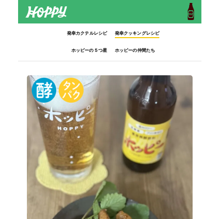
発幸カクテルレシピ
発幸クッキングレシピ
ホッピーの５つ星
ホッピーの仲間たち