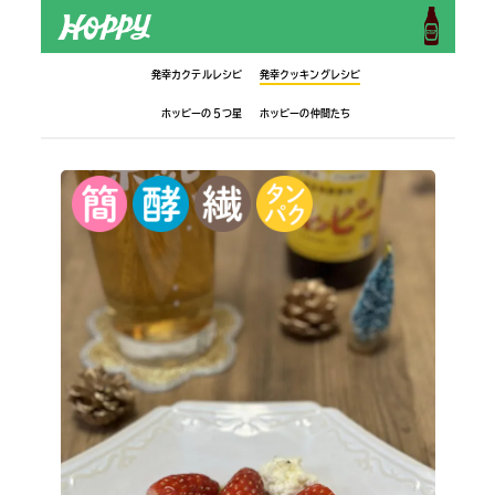
発幸カクテルレシピ
発幸クッキングレシピ
ホッピーの５つ星
ホッピーの仲間たち