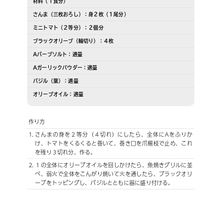
材料（１食分）
さんま（三枚おろし）：身２枚（１尾分）
ミニトマト（２等分）：２個分
ブラックオリーブ（輪切り）：４枚
Aバーブソルト：適量
Aガーリックパウダー：適量
バジル（葉）：適量
オリーブオイル：適量
作り方
1.
さんまの身を２等分（４切れ）にしたら、全体にAをふりか
け、トマトをくるくると巻いて、巻き口を爪楊枝で止め、これ
を残り３切れ分、作る。
2.
１の全体にオリーブオイルを回しかけたら、魚焼きグリルに並
べ、弱火で全体をこんがり焼いて火を通したら、ブラックオリ
ーブをトッピングし、バジルとともに器に盛り付ける。