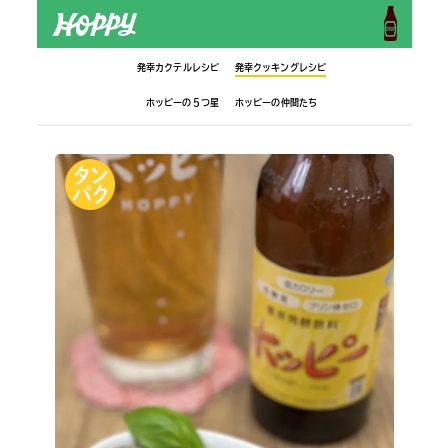
発幸カクテルレシピ
発幸クッキングレシピ
ホッピーの５つ星
ホッピーの仲間たち